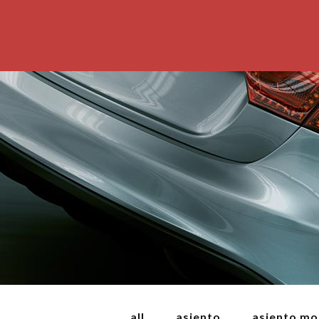
all
asiento
asiento mo