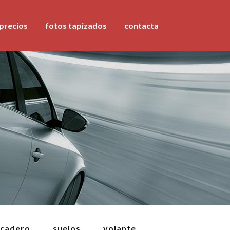
precios
fotos tapizados
contacta
icadero
suelos
volante