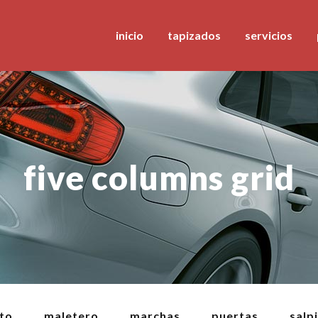
inicio
tapizados
servicios
five columns grid
to
maletero
marchas
puertas
salp