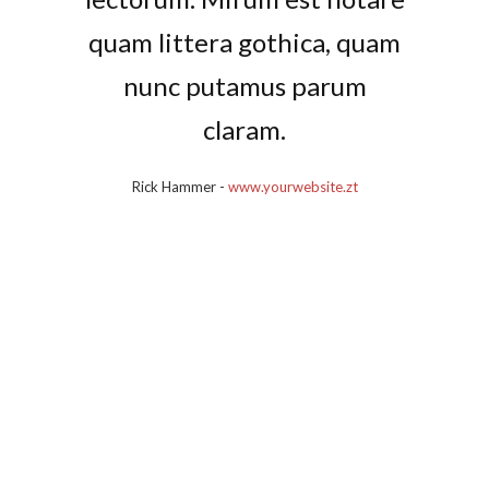
quam littera gothica, quam
nunc putamus parum
claram.
Rick Hammer
-
www.yourwebsite.zt