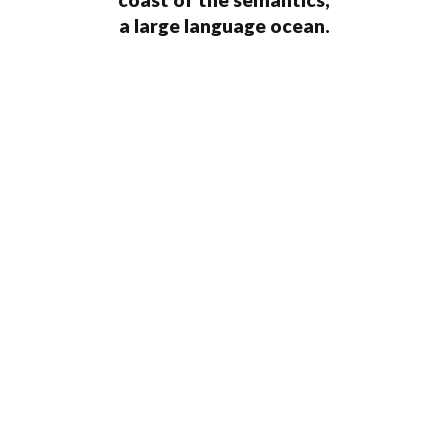
a large language ocean.
zoom
view